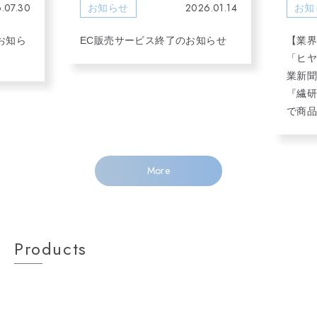
.07.30
2026.01.14
お知らせ
お知
お知ら
EC販売サービス終了のお知らせ
【業
「ヒヤ
業新聞
『繊研
で商品
More
Products