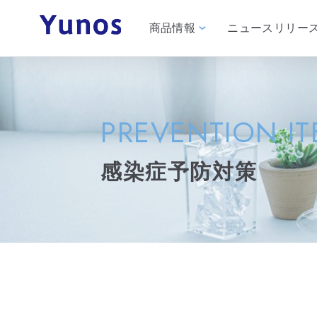
商品情報
ニュースリリー
PREVENTION I
感染症予防対策