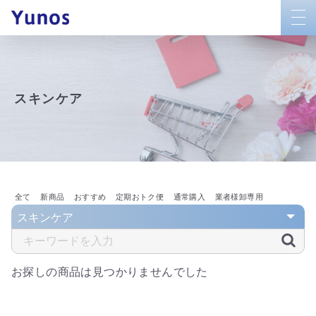
togg
navi
スキンケア
全て
新商品
おすすめ
定期おトク便
通常購入
業者様卸専用
お探しの商品は見つかりませんでした